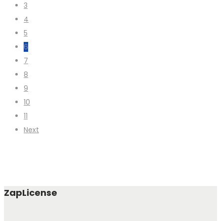
3
4
5
6
7
8
9
10
11
Next
ZapLicense