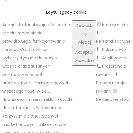
Edytuj zgody cookie
Administrator stosuje pliki cookie
Funkcjonalne
Dowiedz
w celu zapewnienia
się
prawidłowego funkcjonowania
Personalizacyjne
więcej
serwisu. Może również
Reklamowe
Akceptuj
wykorzystywać pliki cookie
Analityczne
wszystkie
własne oraz zaufanych
Preferencje
partnerów w celach
reklam
analitycznych i marketingowych,
Personalizacja
w szczególności w celu
reklam
dopasowania treści reklamowych
Bezpieczeństwo
do preferencji użytkowników.
Korzystanie z analitycznych i
marketingowych plików cookie
wymaga zgody, którą możesz