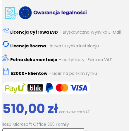
Licencja Cyfrowa ESD
– Błyskawiczna Wysyłka E-Mail
Licencja Roczna
– łatwa i szybka instalacja
Pełna dokumentacja
– certyfikaty i Faktura VAT
52000+ klientów
– Lider na polskim rynku
510,00
zł
cena zawiera VAT
ilość Microsoft Office 365 Family