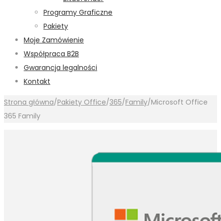
Programy Graficzne
Pakiety
Moje Zamówienie
Współpraca B2B
Gwarancja legalności
Kontakt
Strona główna
/
Pakiety Office
/
365
/
Family
/
Microsoft Office
365 Family