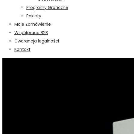
Programy Graficzne
Pakiety
Moje Zamówienie
Współpraca B2B
Gwarancja legalności
Kontakt