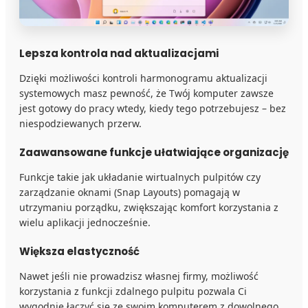
Lep­sza kon­tro­la nad aktu­ali­za­cja­mi
Dzięki możliwości kontroli harmonogramu aktualizacji
systemowych masz pewność, że Twój komputer zawsze
jest gotowy do pracy wtedy, kiedy tego potrzebujesz – bez
niespodziewanych przerw.
Zaawansowane funkcje ułatwiające organizację
Funkcje takie jak układanie wirtualnych pulpitów czy
zarządzanie oknami (Snap Layouts) pomagają w
utrzymaniu porządku, zwiększając komfort korzystania z
wielu aplikacji jednocześnie.
Większa elastyczność
Nawet jeśli nie prowadzisz własnej firmy, możliwość
korzystania z funkcji zdalnego pulpitu pozwala Ci
wygodnie łączyć się ze swoim komputerem z dowolnego