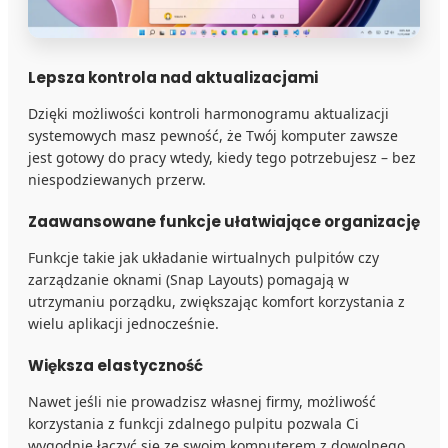
Lep­sza kon­tro­la nad aktu­ali­za­cja­mi
Dzięki możliwości kontroli harmonogramu aktualizacji
systemowych masz pewność, że Twój komputer zawsze
jest gotowy do pracy wtedy, kiedy tego potrzebujesz – bez
niespodziewanych przerw.
Zaawansowane funkcje ułatwiające organizację
Funkcje takie jak układanie wirtualnych pulpitów czy
zarządzanie oknami (Snap Layouts) pomagają w
utrzymaniu porządku, zwiększając komfort korzystania z
wielu aplikacji jednocześnie.
Większa elastyczność
Nawet jeśli nie prowadzisz własnej firmy, możliwość
korzystania z funkcji zdalnego pulpitu pozwala Ci
wygodnie łączyć się ze swoim komputerem z dowolnego