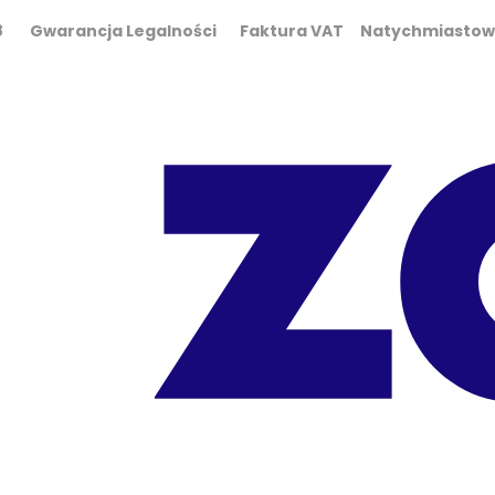
0 298 Gwarancja Legalności Faktura VAT Natychmiasto