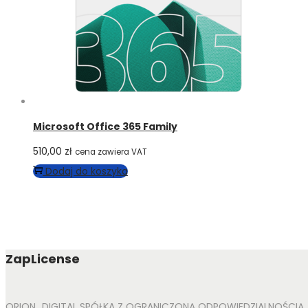
Microsoft Office 365 Family
510,00
zł
cena zawiera VAT
Dodaj do koszyka
ZapLicense
ORION_DIGITAL SPÓŁKA Z OGRANICZONĄ ODPOWIEDZIALNOŚCIĄ