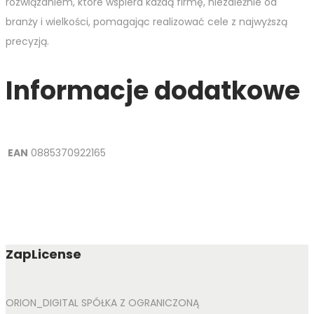
rozwiązaniem, które wspiera każdą firmę, niezależnie od
branży i wielkości, pomagając realizować cele z najwyższą
precyzją.
Informacje dodatkowe
EAN
0885370922165
ZapLicense
ORION_DIGITAL SPÓŁKA Z OGRANICZONĄ