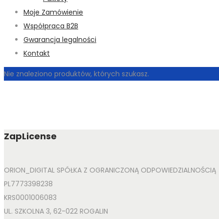
Moje Zamówienie
Współpraca B2B
Gwarancja legalności
Kontakt
Nie znaleziono produktów, których szukasz.
ZapLicense
ORION_DIGITAL SPÓŁKA Z OGRANICZONĄ ODPOWIEDZIALNOŚCIĄ
PL7773398238
KRS0001006083
UL. SZKOLNA 3, 62-022 ROGALIN