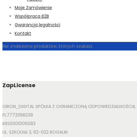
Moje Zamówienie
Współpraca B2B
Gwarancja legalności
Kontakt
Nie znaleziono produktów, których szukasz.
ZapLicense
ORION_DIGITAL SPÓŁKA Z OGRANICZONĄ ODPOWIEDZIALNOŚCIĄ
PL7773398238
KRS0001006083
UL. SZKOLNA 3, 62-022 ROGALIN