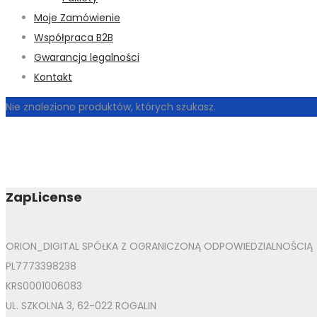
Moje Zamówienie
Współpraca B2B
Gwarancja legalności
Kontakt
Nie znaleziono produktów, których szukasz.
ZapLicense
ORION_DIGITAL SPÓŁKA Z OGRANICZONĄ ODPOWIEDZIALNOŚCIĄ
PL7773398238
KRS0001006083
UL. SZKOLNA 3, 62-022 ROGALIN